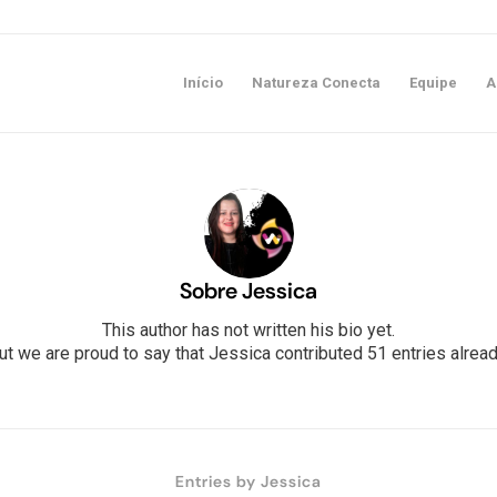
Início
Natureza Conecta
Equipe
A
Sobre
Jessica
This author has not written his bio yet.
ut we are proud to say that
Jessica
contributed 51 entries alread
Entries by Jessica