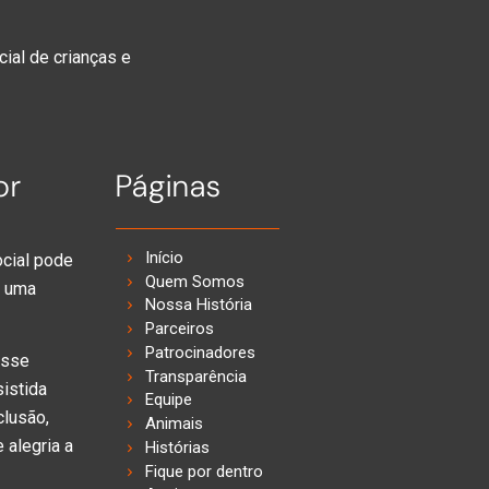
cial de crianças e
or
Páginas
Início
ocial pode
Quem Somos
e uma
Nossa História
Parceiros
Patrocinadores
esse
Transparência
sistida
Equipe
clusão,
Animais
 alegria a
Histórias
Fique por dentro