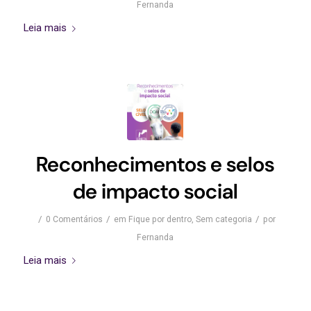
Fernanda
Leia mais
Reconhecimentos e selos
de impacto social
/
/
/
0 Comentários
em
Fique por dentro
,
Sem categoria
por
Fernanda
Leia mais