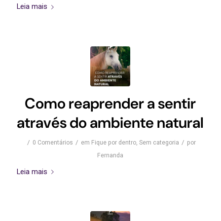
Leia mais
Como reaprender a sentir
através do ambiente natural
/
/
/
0 Comentários
em
Fique por dentro
,
Sem categoria
por
Fernanda
Leia mais