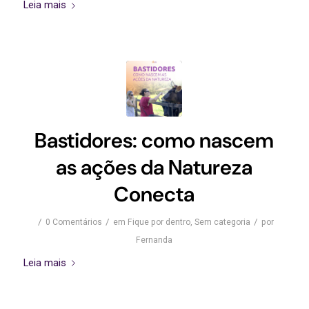
Leia mais
Bastidores: como nascem
as ações da Natureza
Conecta
/
/
/
0 Comentários
em
Fique por dentro
,
Sem categoria
por
Fernanda
Leia mais