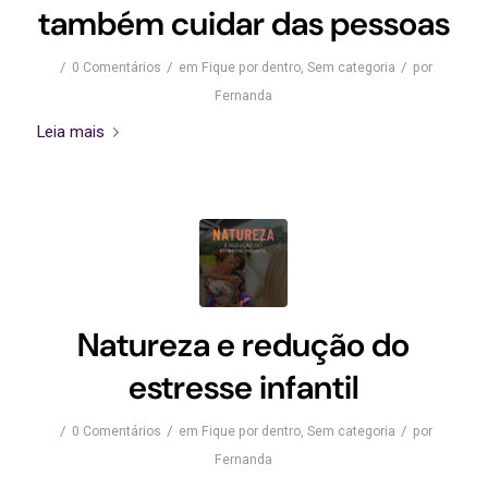
também cuidar das pessoas
/
/
/
0 Comentários
em
Fique por dentro
,
Sem categoria
por
Fernanda
Leia mais
Natureza e redução do
estresse infantil
/
/
/
0 Comentários
em
Fique por dentro
,
Sem categoria
por
Fernanda