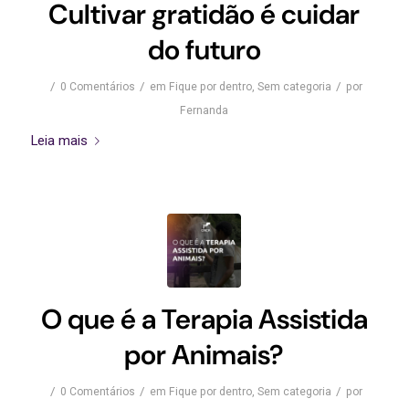
Cultivar gratidão é cuidar
do futuro
/
/
/
0 Comentários
em
Fique por dentro
,
Sem categoria
por
Fernanda
Leia mais
O que é a Terapia Assistida
por Animais?
/
/
/
0 Comentários
em
Fique por dentro
,
Sem categoria
por