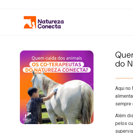
Quem
do N
Aqui no 
alimenta
sempre o
Além dis
pelos cu
supervis