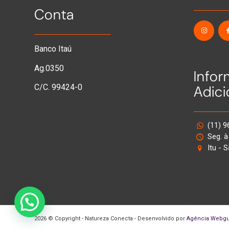
Conta
Banco Itaú
Ag.0350
Info
Adici
C/C. 99424-0
(11) 
Seg. à
Itu - 
2026 © Copyright - Natureza Conecta - Desenvolvido por
Agência Webgu