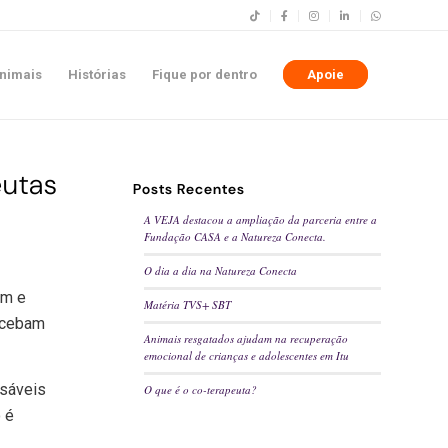
nimais
Histórias
Fique por dentro
Apoie
eutas
Posts Recentes
A VEJA destacou a ampliação da parceria entre a
Fundação CASA e a Natureza Conecta.
O dia a dia na Natureza Conecta
am e
Matéria TVS+ SBT
recebam
Animais resgatados ajudam na recuperação
emocional de crianças e adolescentes em Itu
nsáveis
O que é o co-terapeuta?
 é